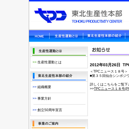
>>
生産性運動とは
2012年03月26日
＜TPCニュース１８号＞
■第３５回仙台シンポジ
詳しくはこちらをご覧下
>>
組織概要
>>
TPCニュース１８号(PD
>>
事業方針
>>
創立50周年宣言