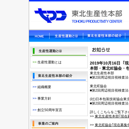
>>
生産性運動とは
2019年10月16日
本部・東北IE協会・
東北生産性本部
■第2回周辺視目視検査
東北IE協会
>>
組織概要
■第2回周辺視目視検査
>>
事業方針
(社)日本包装技術協会東
■第2回周辺視目視検査
>>
創立50周年宣言
詳しくこちらをご覧下さ
>>
東北生産性本部｢現在
>>
東北IE協会｢現在募集