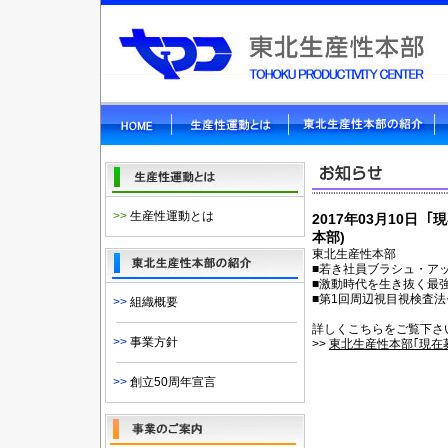
>>
生産性運動とは
2017年03月10日
本部)
東北生産性本部
■若き社員ブラシュ・ア
■激動時代を生き抜く最
■第1回周辺視目視検査
>>
組織概要
詳しくこちらをご覧下さ
>>
事業方針
>>
東北生産性本部｢現在
>>
創立50周年宣言