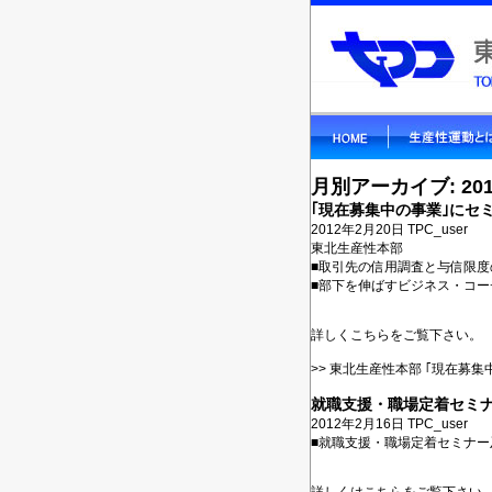
月別アーカイブ: 20
｢現在募集中の事業｣にセ
2012年2月20日
TPC_user
東北生産性本部
■取引先の信用調査と与信限
■部下を伸ばすビジネス・コー
詳しくこちらをご覧下さい。
>>
東北生産性本部 ｢現在募集
就職支援・職場定着セミ
2012年2月16日
TPC_user
■就職支援・職場定着セミナー