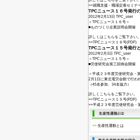
詳しくはこちらをご覧下さい
>>
就職支援・職場定着セミナー
TPCニュース１６号発行
2012年2月13日
TPC_user
＜TPCニュース１６号＞
■ものづくり企業説明会開催
詳しくはこちらをご覧下さい
>>
TPCニュース１６号(PDF)
TPCニュース１５号発行
2012年2月3日
TPC_user
＜TPCニュース１５号＞
■労使研究会第三回例会開催
＜平成２３年度労使研究会・
2月1日に東北電労会館で行
（45名参加、34名協力）
詳しくこちらをご覧下さい。
>>
TPCニュース１５号
(PDF)
>>
平成２３年度労使研究会・
>>
生産性運動とは